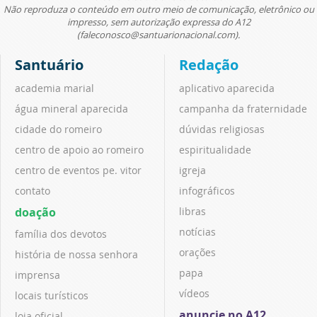
Não reproduza o conteúdo em outro meio de comunicação, eletrônico ou
impresso, sem autorização expressa do A12
(faleconosco@santuarionacional.com).
Santuário
Redação
academia marial
aplicativo aparecida
água mineral aparecida
campanha da fraternidade
cidade do romeiro
dúvidas religiosas
centro de apoio ao romeiro
espiritualidade
centro de eventos pe. vitor
igreja
contato
infográficos
doação
libras
notícias
família dos devotos
orações
história de nossa senhora
papa
imprensa
vídeos
locais turísticos
anuncie no A12
loja oficial