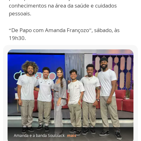
conhecimentos na área da saúde e cuidados
pessoais.
“De Papo com Amanda Françozo”, sábado, às
19h30.
Convidados
do
especial
de
aniversário...
mais