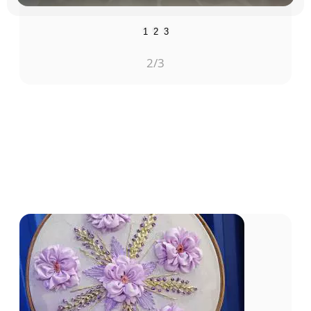
1
2
3
3
/3