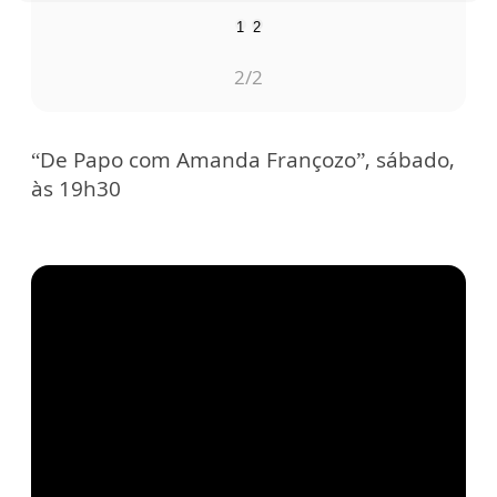
1
2
2
/2
“De Papo com Amanda Françozo”, sábado,
às 19h30