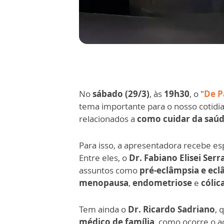
No
sábado (29/3)
, às
19h30
, o "
De P
tema importante para o nosso cotidia
relacionados a
como cuidar da saúde
Para isso, a apresentadora recebe es
Entre eles, o
Dr. Fabiano Elisei Serr
assuntos como
pré-eclâmpsia e ecl
menopausa
,
endometriose
e
cólic
Tem ainda o
Dr. Ricardo Sadriano
, 
médico de família
, como ocorre o 