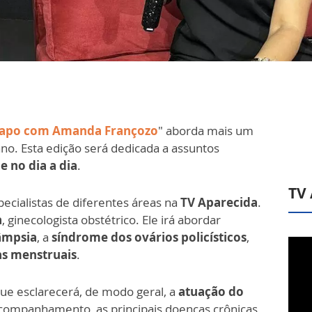
apo com Amanda Françozo
" aborda mais um
no. Esta edição será dedicada a assuntos
 no dia a dia
.
TV
pecialistas de diferentes áreas na
TV Aparecida
.
a
, ginecologista obstétrico. Ele irá abordar
âmpsia
, a
síndrome dos ovários policísticos
,
as menstruais
.
que esclarecerá, de modo geral, a
atuação do
acompanhamento, as principais doenças crônicas