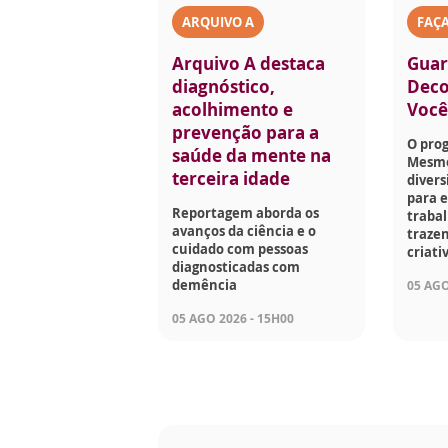
ARQUIVO A
FAÇ
Arquivo A destaca
Guar
diagnóstico,
Deco
acolhimento e
Voc
prevenção para a
O pro
saúde da mente na
Mesmo
terceira idade
divers
para e
Reportagem aborda os
traba
avanços da ciência e o
trazen
cuidado com pessoas
criati
diagnosticadas com
demência
05 AGO
05 AGO 2026 - 15H00