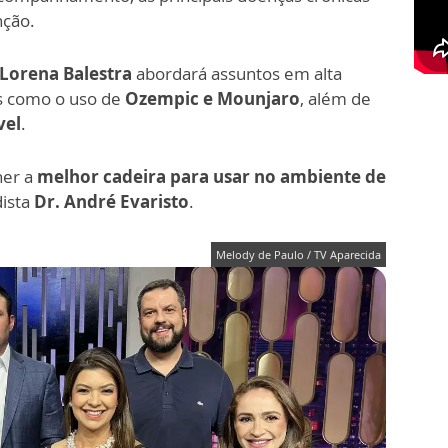
nção.
 Lorena Balestra
abordará assuntos em alta
is como o uso de
Ozempic e Mounjaro
, além de
vel
.
her a
melhor cadeira para usar no ambiente de
dista
Dr. André Evaristo
.
Melody de Paulo / TV Aparecida