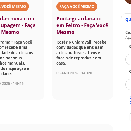
A VOCÊ MESMO
FAÇA VOCÊ MESMO
da-chuva com
Porta-guardanapo
QU
upagem - Faça
em Feltro - Faça Você
ê Mesmo
Mesmo
Cad
Ap
grama “Faça Você
Rogério Chiaravalli recebe
” recebe uma
convidados que ensinam
idade de artesãos
artesanatos criativos e
nsinar seus
fáceis de reproduzir em
lhos manuais,
casa.
do inspiração e
S
05 AGO 2026 - 14H20
vidade.
 2026 - 14H45