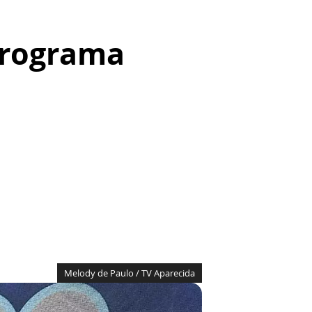
programa
Melody de Paulo / TV Aparecida