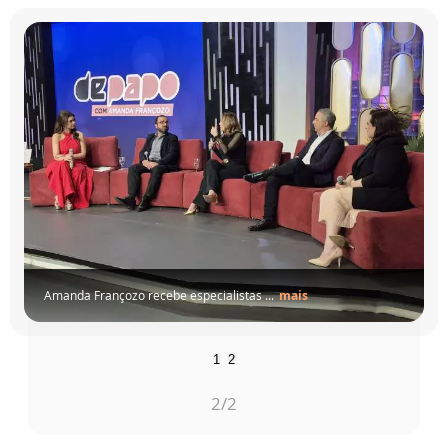
Amanda Françozo recebe especialistas ...
mais
1
2
2
/2