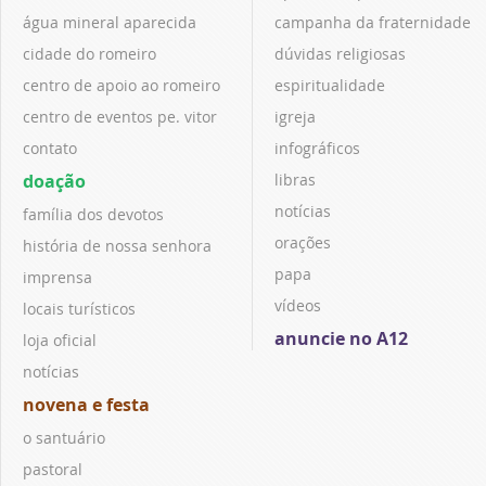
água mineral aparecida
campanha da fraternidade
cidade do romeiro
dúvidas religiosas
centro de apoio ao romeiro
espiritualidade
centro de eventos pe. vitor
igreja
contato
infográficos
doação
libras
notícias
família dos devotos
orações
história de nossa senhora
papa
imprensa
vídeos
locais turísticos
anuncie no A12
loja oficial
notícias
novena e festa
o santuário
pastoral