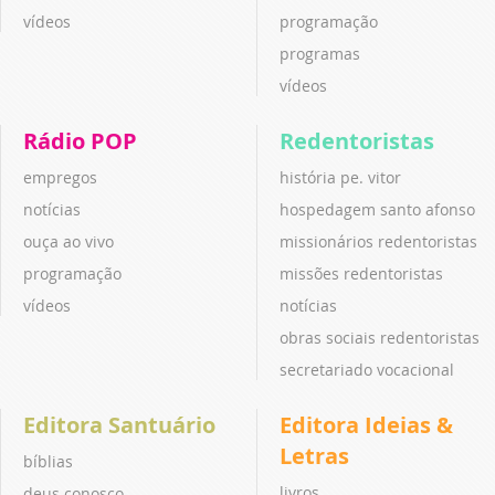
vídeos
programação
programas
vídeos
Rádio POP
Redentoristas
empregos
história pe. vitor
notícias
hospedagem santo afonso
ouça ao vivo
missionários redentoristas
programação
missões redentoristas
vídeos
notícias
obras sociais redentoristas
secretariado vocacional
Editora Santuário
Editora Ideias &
Letras
bíblias
livros
deus conosco