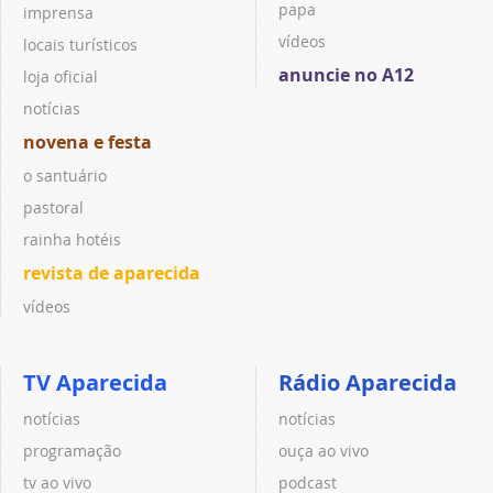
papa
imprensa
vídeos
locais turísticos
anuncie no A12
loja oficial
notícias
novena e festa
o santuário
pastoral
rainha hotéis
revista de aparecida
vídeos
TV Aparecida
Rádio Aparecida
notícias
notícias
programação
ouça ao vivo
tv ao vivo
podcast