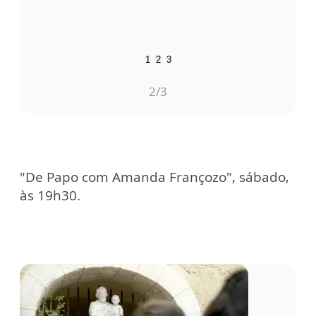
1
2
3
2
/3
"De Papo com Amanda Françozo", sábado,
às 19h30.