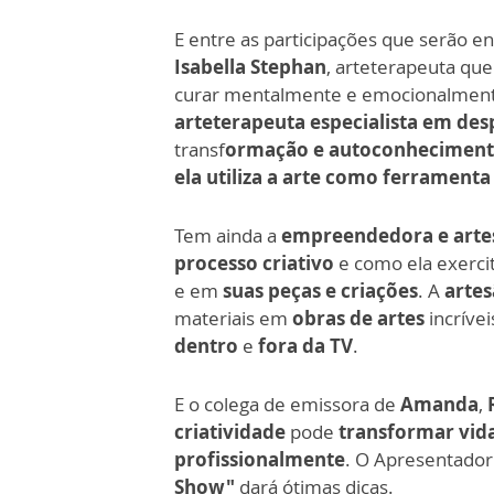
E entre as participações que serão e
Isabella Stephan
, arteterapeuta que 
curar mentalmente e emocionalment
arteterapeuta especialista em desp
transf
ormação e autoconheciment
ela utiliza a arte como ferrament
Tem ainda a
empreendedora e artes
processo criativo
e como ela exercit
e em
suas peças e criações
. A
artes
materiais em
obras de artes
incríve
dentro
e
fora da TV
.
E o colega de emissora de
Amanda
,
criatividade
pode
transformar vid
profissionalmente
. O Apresentado
Show"
dará ótimas dicas.