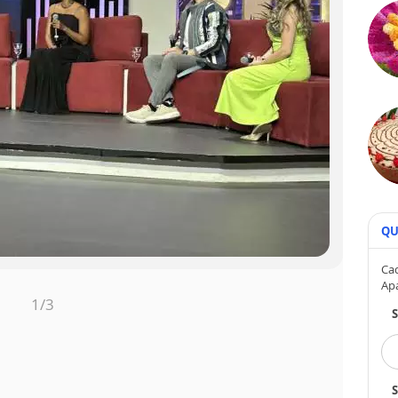
QU
Cad
Ap
1
/3
S