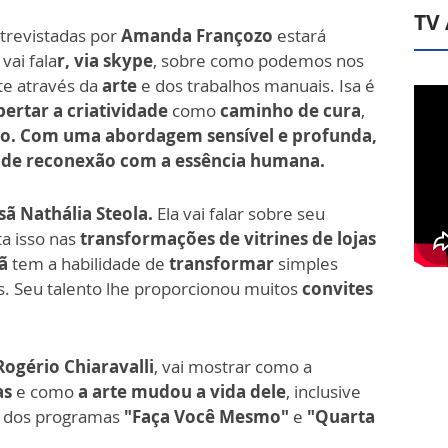
TV
ntrevistadas por
Amanda Françozo
estará
vai fala
r, via skype
, sobre como podemos nos
e através da
arte
e dos trabalhos manuais. Isa é
ertar a criatividade
como
caminho de cura
,
o. Com uma abordagem sensível e profunda,
a de reconexão com a essência humana.
ã Nathália Steola.
Ela vai falar sobre seu
a isso nas
transformações de vitrines de lojas
ã
tem a habilidade de
transformar
simples
is. Seu talento lhe proporcionou muitos
convites
Rogério Chiaravalli
, vai mostrar como a
as
e como
a arte mudou a vida dele
, inclusive
r dos programas
"Faça Você Mesmo"
e
"Quarta