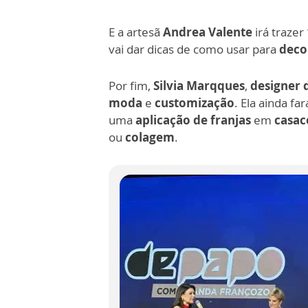
E a artesã
Andrea Valente
irá trazer
vai dar dicas de como usar para
deco
Por fim,
Silvia Marqques
,
designer 
moda
e
customização
. Ela ainda f
uma
aplicação de franjas
em
casa
ou
colagem
.