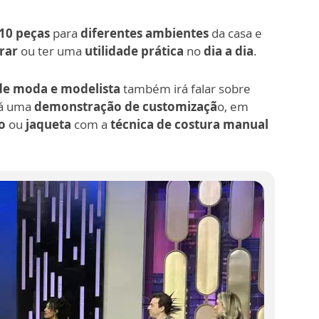
10 peças
para
diferentes ambientes
da casa e
rar
ou ter uma
utilidade prática
no
dia a dia
.
de moda e modelista
também irá falar sobre
ará uma
demonstração de customizaçã
o, em
co
ou
jaqueta
com a
técnica de costura manual