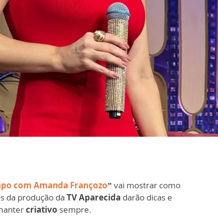
apo com Amanda Françozo
”
vai mostrar como
dos da produção da
TV Aparecida
darão dicas e
 manter
criativo
sempre.