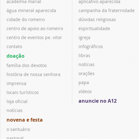
academia marial
aplicativo aparecida
água mineral aparecida
campanha da fraternidade
cidade do romeiro
dúvidas religiosas
centro de apoio ao romeiro
espiritualidade
centro de eventos pe. vitor
igreja
contato
infográficos
doação
libras
notícias
família dos devotos
orações
história de nossa senhora
papa
imprensa
vídeos
locais turísticos
anuncie no A12
loja oficial
notícias
novena e festa
o santuário
pastoral