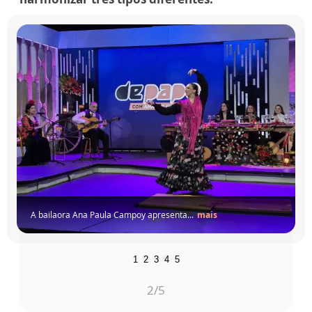
ailaora Ana Paula Campoy apresenta...
mais
1
2
3
4
5
3
/5