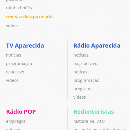
rainha hotéis
revista de aparecida
vídeos
TV Aparecida
Rádio Aparecida
notícias
notícias
programação
ouça ao vivo
tv ao vivo
podcast
vídeos
programação
programas
vídeos
Rádio POP
Redentoristas
empregos
história pe. vitor
notícias
hospedagem santo afonso