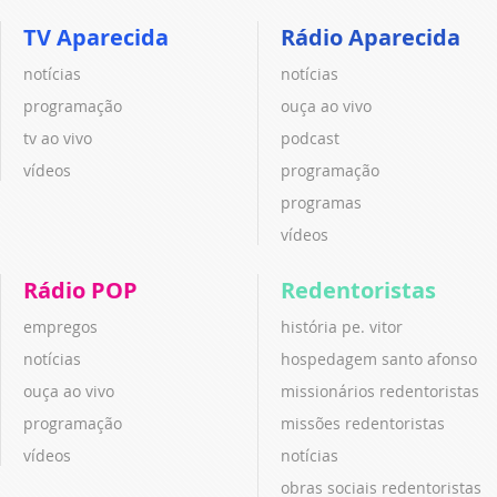
TV Aparecida
Rádio Aparecida
notícias
notícias
programação
ouça ao vivo
tv ao vivo
podcast
vídeos
programação
programas
vídeos
Rádio POP
Redentoristas
empregos
história pe. vitor
notícias
hospedagem santo afonso
ouça ao vivo
missionários redentoristas
programação
missões redentoristas
vídeos
notícias
obras sociais redentoristas