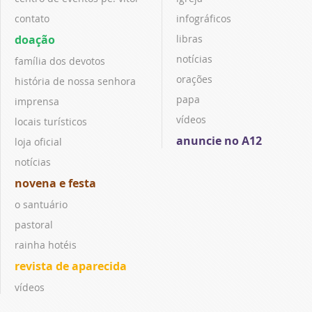
contato
infográficos
doação
libras
notícias
família dos devotos
orações
história de nossa senhora
papa
imprensa
vídeos
locais turísticos
anuncie no A12
loja oficial
notícias
novena e festa
o santuário
pastoral
rainha hotéis
revista de aparecida
vídeos