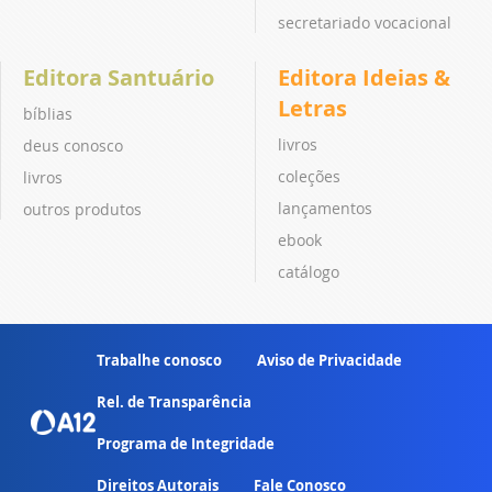
secretariado vocacional
Editora Santuário
Editora Ideias &
Letras
bíblias
livros
deus conosco
coleções
livros
lançamentos
outros produtos
ebook
catálogo
Trabalhe conosco
Aviso de Privacidade
Rel. de Transparência
Programa de Integridade
Direitos Autorais
Fale Conosco