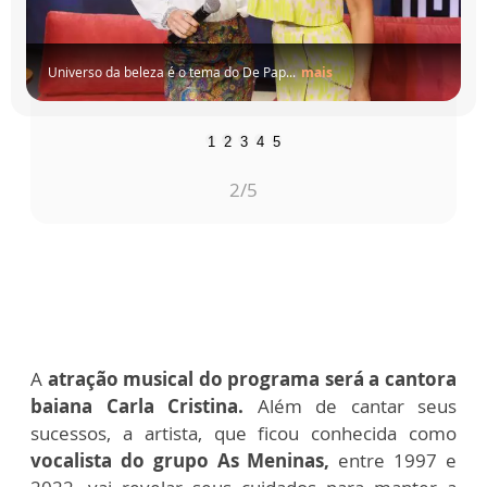
Universo da beleza é o tema do De Pap...
mais
1
2
3
4
5
2
/5
A
atração musical do programa será a cantora
baiana Carla Cristina.
Além de cantar seus
sucessos, a artista, que ficou conhecida como
vocalista do grupo As Meninas,
entre 1997 e