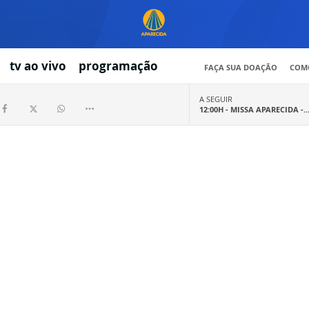
tv ao vivo
programação
FAÇA SUA DOAÇÃO
COMO
A SEGUIR
12:00H -
MISSA APARECIDA -..