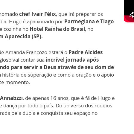
renomado
chef Ivair Félix
, que irá preparar os
 dia: Hugo é apaixonado por
Parmegiana e Tiago
 de cozinha no
Hotel Rainha do Brasil
, no
m Aparecida (SP).
á de Amanda Françozo estará o
Padre Alcides
gioso vai contar sua
incrível jornada após
ndo para servir a Deus através de seu dom de
ua história de superação e como a oração e o apoio
este momento.
 Annabzzi
, de apenas 16 anos, que é fã de Hugo e
e dança por todo o país. Do universo dos rodeios
irada pela dupla e conquista seu espaço no