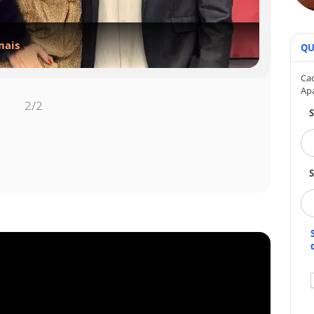
mais
mais
QU
Cad
Ap
1
/2
S