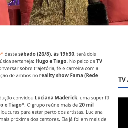
o”
deste
sábado (26/8), às 19h30
, terá dois
sica sertaneja:
Hugo e Tiago
. No palco da
TV
onversar sobre trajetória, fé e carreira com a
pação de ambos no
reality show Fama (Rede
TV
rodução convidou
Luciana Maderick
, uma super fã
o e Tiago”
. O grupo reúne mais de
20 mil
ucuras para estar perto dos artistas. Luciana
mais próxima dos cantores. Ela já foi em mais de