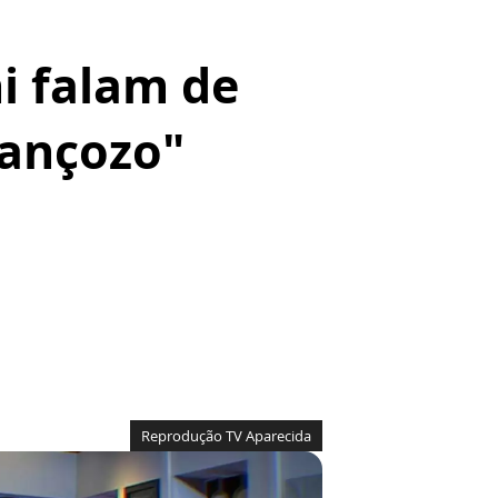
i falam de
ançozo"
Reprodução TV Aparecida