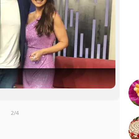
ais
i...
ais
mais
3
/4