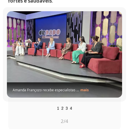
fortes e saudáveis
.
rançozo recebe especialistas ...
mais
1
2
3
4
3
/4