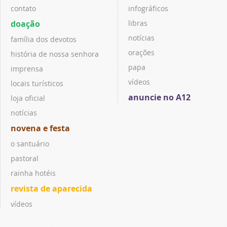
contato
infográficos
doação
libras
notícias
família dos devotos
orações
história de nossa senhora
papa
imprensa
vídeos
locais turísticos
anuncie no A12
loja oficial
notícias
novena e festa
o santuário
pastoral
rainha hotéis
revista de aparecida
vídeos