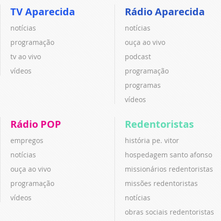
TV Aparecida
Rádio Aparecida
notícias
notícias
programação
ouça ao vivo
tv ao vivo
podcast
vídeos
programação
programas
vídeos
Rádio POP
Redentoristas
empregos
história pe. vitor
notícias
hospedagem santo afonso
ouça ao vivo
missionários redentoristas
programação
missões redentoristas
vídeos
notícias
obras sociais redentoristas