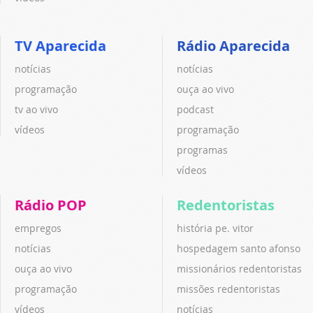
TV Aparecida
Rádio Aparecida
notícias
notícias
programação
ouça ao vivo
tv ao vivo
podcast
vídeos
programação
programas
vídeos
Rádio POP
Redentoristas
empregos
história pe. vitor
notícias
hospedagem santo afonso
ouça ao vivo
missionários redentoristas
programação
missões redentoristas
vídeos
notícias