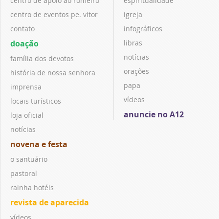
centro de apoio ao romeiro
espiritualidade
centro de eventos pe. vitor
igreja
contato
infográficos
doação
libras
notícias
família dos devotos
orações
história de nossa senhora
papa
imprensa
vídeos
locais turísticos
anuncie no A12
loja oficial
notícias
novena e festa
o santuário
pastoral
rainha hotéis
revista de aparecida
vídeos