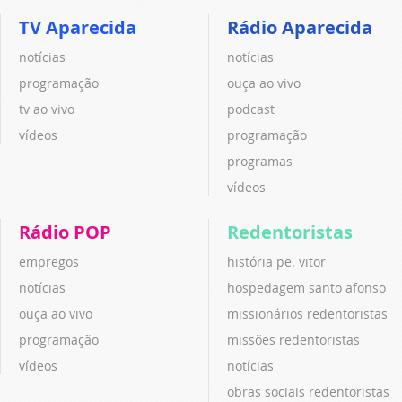
TV Aparecida
Rádio Aparecida
notícias
notícias
programação
ouça ao vivo
tv ao vivo
podcast
vídeos
programação
programas
vídeos
Rádio POP
Redentoristas
empregos
história pe. vitor
notícias
hospedagem santo afonso
ouça ao vivo
missionários redentoristas
programação
missões redentoristas
vídeos
notícias
obras sociais redentoristas