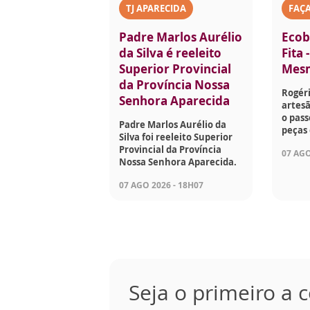
TJ APARECIDA
FAÇ
Padre Marlos Aurélio
Ecob
da Silva é reeleito
Fita 
Superior Provincial
Mes
da Província Nossa
Rogéri
Senhora Aparecida
artesã
o pass
Padre Marlos Aurélio da
peças 
Silva foi reeleito Superior
Provincial da Província
07 AGO
Nossa Senhora Aparecida.
07 AGO 2026 - 18H07
Seja o primeiro a