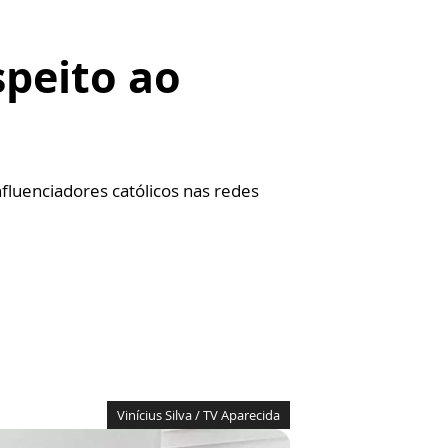
speito ao
fluenciadores católicos nas redes
Vinícius Silva / TV Aparecida