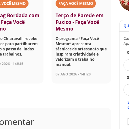
A VOCÊ MESMO
FAÇA VOCÊ MESMO
ag Bordada com
Terço de Parede em
- Faça Você
Fuxico - Faça Você
QU
mo
Mesmo
Cad
o Chiaravalli recebe
O programa “Faça Você
Ap
os para partilharem
Mesmo” apresenta
o a passo de lindas
técnicas de artesanato que
e trabalhos.
inspiram criatividade e
valorizam o trabalho
 2026 - 14H45
manual.
07 AGO 2026 - 14H20
S
 comentar