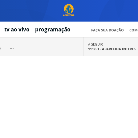
tv ao vivo
programação
FAÇA SUA DOAÇÃO
COMO
A SEGUIR
11:35H -
APARECIDA INTERES..