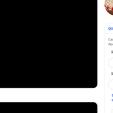
QU
Cad
Ap
S