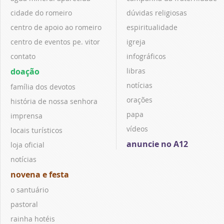
cidade do romeiro
dúvidas religiosas
centro de apoio ao romeiro
espiritualidade
centro de eventos pe. vitor
igreja
contato
infográficos
doação
libras
notícias
família dos devotos
orações
história de nossa senhora
papa
imprensa
vídeos
locais turísticos
anuncie no A12
loja oficial
notícias
novena e festa
o santuário
pastoral
rainha hotéis