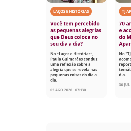
LAÇOS E HISTÓRIAS
TJ A
Você tem percebido
70 a
as pequenas alegrias
e aco
que Deus coloca no
do M
seu dia a dia?
Apar
No “Laços e Histórias”,
No "TJ
Paula Guimarães conduz
acomp
uma reflexão sobre a
report
alegria que se revela nas
temáti
pequenas coisas do dia a
dia.
dia.
30 JUL
05 AGO 2026 - 07H30