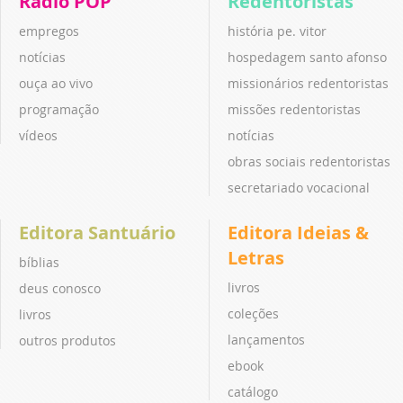
Rádio POP
Redentoristas
empregos
história pe. vitor
notícias
hospedagem santo afonso
ouça ao vivo
missionários redentoristas
programação
missões redentoristas
vídeos
notícias
obras sociais redentoristas
secretariado vocacional
Editora Santuário
Editora Ideias &
Letras
bíblias
livros
deus conosco
coleções
livros
lançamentos
outros produtos
ebook
catálogo