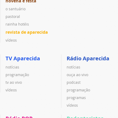
novena e festa
o santuário
pastoral
rainha hotéis
revista de aparecida
vídeos
TV Aparecida
Rádio Aparecida
notícias
notícias
programação
ouça ao vivo
tv ao vivo
podcast
vídeos
programação
programas
vídeos