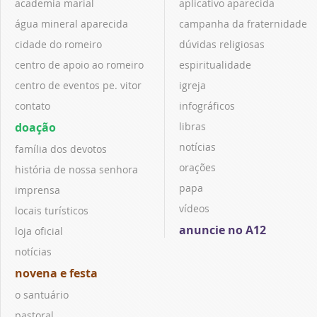
academia marial
aplicativo aparecida
água mineral aparecida
campanha da fraternidade
cidade do romeiro
dúvidas religiosas
centro de apoio ao romeiro
espiritualidade
centro de eventos pe. vitor
igreja
contato
infográficos
doação
libras
notícias
família dos devotos
orações
história de nossa senhora
papa
imprensa
vídeos
locais turísticos
anuncie no A12
loja oficial
notícias
novena e festa
o santuário
pastoral