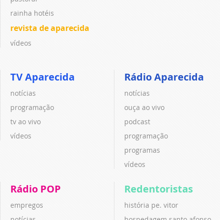
rainha hotéis
revista de aparecida
vídeos
TV Aparecida
Rádio Aparecida
notícias
notícias
programação
ouça ao vivo
tv ao vivo
podcast
vídeos
programação
programas
vídeos
Rádio POP
Redentoristas
empregos
história pe. vitor
notícias
hospedagem santo afonso