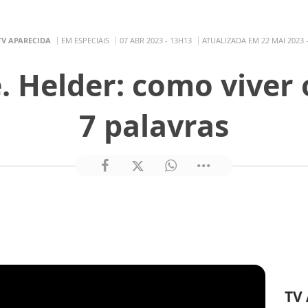
TV APARECIDA
EM ESPECIAIS
07 ABR 2023 - 13H13
ATUALIZADA EM 22 MAI 2023 
e. Helder: como viver
7 palavras
TV