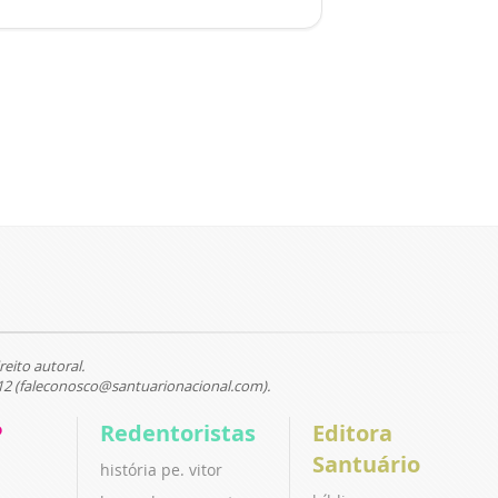
reito autoral.
12 (faleconosco@santuarionacional.com).
P
Redentoristas
Editora
Santuário
história pe. vitor