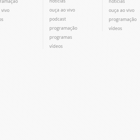
notícias
ramação
notícias
ouça ao vivo
 vivo
ouça ao vivo
podcast
os
programação
programação
vídeos
programas
vídeos