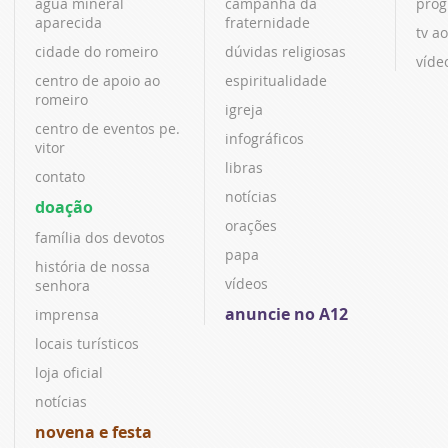
água mineral
campanha da
prog
aparecida
fraternidade
tv ao
cidade do romeiro
dúvidas religiosas
víde
centro de apoio ao
espiritualidade
romeiro
igreja
centro de eventos pe.
infográficos
vitor
libras
contato
notícias
doação
orações
família dos devotos
papa
história de nossa
vídeos
senhora
anuncie no A12
imprensa
locais turísticos
loja oficial
notícias
novena e festa