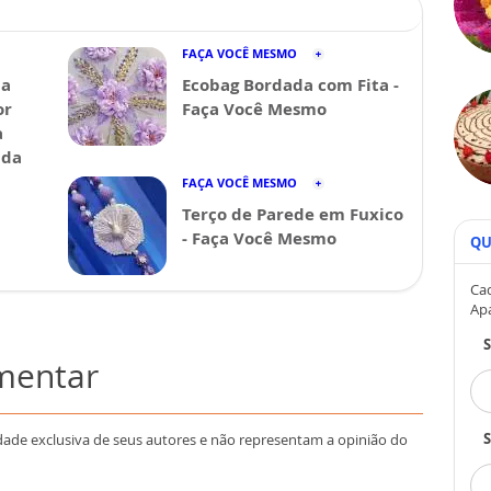
FAÇA VOCÊ MESMO
da
Ecobag Bordada com Fita -
or
Faça Você Mesmo
a
ida
FAÇA VOCÊ MESMO
Terço de Parede em Fuxico
- Faça Você Mesmo
QU
Cad
Ap
omentar
S
dade exclusiva de seus autores e não representam a opinião do