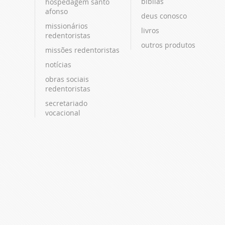
bíblias
hospedagem santo
afonso
deus conosco
missionários
livros
redentoristas
outros produtos
missões redentoristas
notícias
obras sociais
redentoristas
secretariado
vocacional