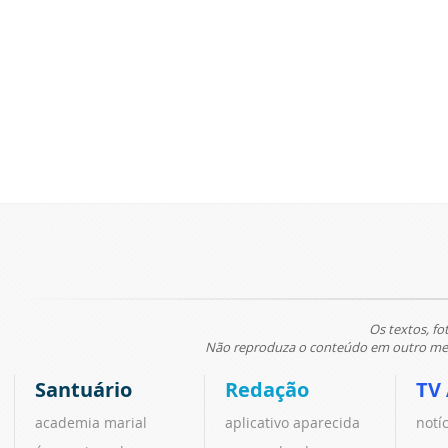
Os textos, fo
Não reproduza o conteúdo em outro meio
Santuário
Redação
TV
academia marial
aplicativo aparecida
notí