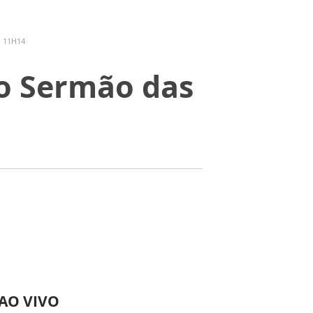
- 11H14
 o Sermão das
 AO VIVO