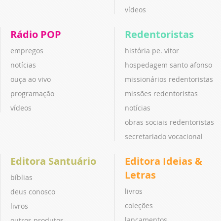
vídeos
Rádio POP
Redentoristas
empregos
história pe. vitor
notícias
hospedagem santo afonso
ouça ao vivo
missionários redentoristas
programação
missões redentoristas
vídeos
notícias
obras sociais redentoristas
secretariado vocacional
Editora Santuário
Editora Ideias &
Letras
bíblias
livros
deus conosco
coleções
livros
lançamentos
outros produtos