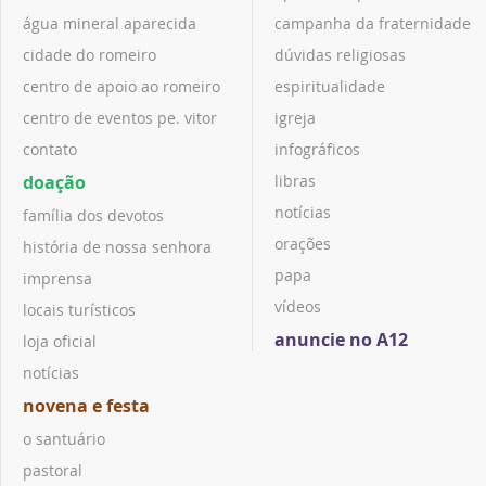
água mineral aparecida
campanha da fraternidade
cidade do romeiro
dúvidas religiosas
centro de apoio ao romeiro
espiritualidade
centro de eventos pe. vitor
igreja
contato
infográficos
doação
libras
notícias
família dos devotos
orações
história de nossa senhora
papa
imprensa
vídeos
locais turísticos
anuncie no A12
loja oficial
notícias
novena e festa
o santuário
pastoral