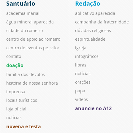
Santuário
Redação
academia marial
aplicativo aparecida
água mineral aparecida
campanha da fraternidade
cidade do romeiro
dúvidas religiosas
centro de apoio ao romeiro
espiritualidade
centro de eventos pe. vitor
igreja
contato
infográficos
doação
libras
notícias
família dos devotos
orações
história de nossa senhora
papa
imprensa
vídeos
locais turísticos
anuncie no A12
loja oficial
notícias
novena e festa