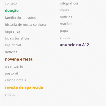
contato
infográficos
doação
libras
notícias
família dos devotos
orações
história de nossa senhora
papa
imprensa
vídeos
locais turísticos
anuncie no A12
loja oficial
notícias
novena e festa
o santuário
pastoral
rainha hotéis
revista de aparecida
vídeos