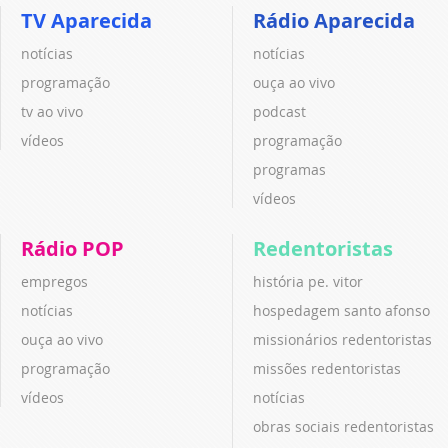
TV Aparecida
Rádio Aparecida
notícias
notícias
programação
ouça ao vivo
tv ao vivo
podcast
vídeos
programação
programas
vídeos
Rádio POP
Redentoristas
empregos
história pe. vitor
notícias
hospedagem santo afonso
ouça ao vivo
missionários redentoristas
programação
missões redentoristas
vídeos
notícias
obras sociais redentoristas