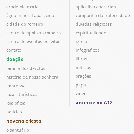
academia marial
aplicativo aparecida
água mineral aparecida
campanha da fraternidade
cidade do romeiro
dúvidas religiosas
centro de apoio ao romeiro
espiritualidade
centro de eventos pe. vitor
igreja
contato
infográficos
doação
libras
notícias
família dos devotos
orações
história de nossa senhora
papa
imprensa
vídeos
locais turísticos
anuncie no A12
loja oficial
notícias
novena e festa
o santuário