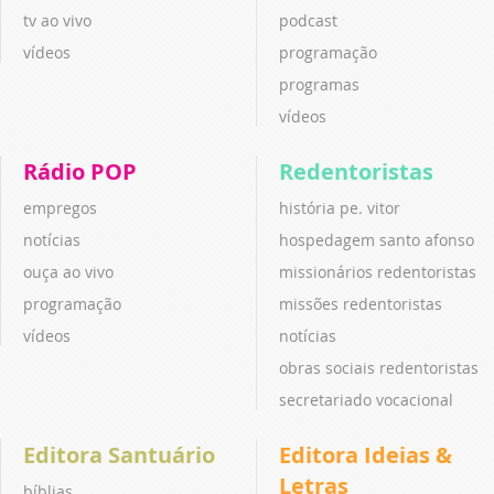
tv ao vivo
podcast
vídeos
programação
programas
vídeos
Rádio POP
Redentoristas
empregos
história pe. vitor
notícias
hospedagem santo afonso
ouça ao vivo
missionários redentoristas
programação
missões redentoristas
vídeos
notícias
obras sociais redentoristas
secretariado vocacional
Editora Santuário
Editora Ideias &
Letras
bíblias