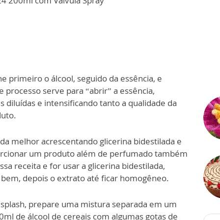
G24 200ml com Válvula Spray
e primeiro o álcool, seguido da essência, e
 processo serve para “abrir” a essência,
diluídas e intensificando tanto a qualidade da
duto.
da melhor acrescentando glicerina bidestilada e
oporcionar um produto além de perfumado também
sa receita e for usar a glicerina bidestilada,
e bem, depois o extrato até ficar homogêneo.
dy splash, prepare uma mistura separada em um
0ml de álcool de cereais com algumas gotas de