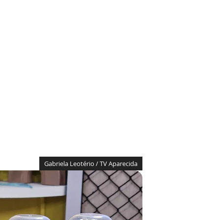
Gabriela Leotério / TV Aparecida