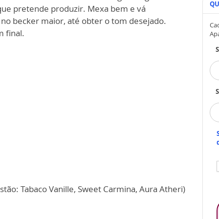
QU
que pretende produzir. Mexa bem e vá
 no becker maior, até obter o tom desejado.
Cad
 final.
Ap
S
stão: Tabaco Vanille, Sweet Carmina, Aura Atheri)