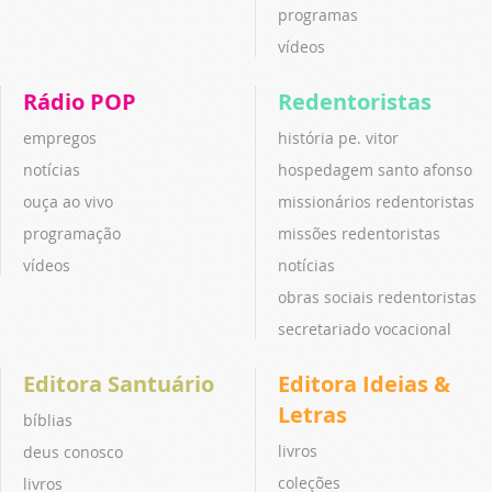
programas
vídeos
Rádio POP
Redentoristas
empregos
história pe. vitor
notícias
hospedagem santo afonso
ouça ao vivo
missionários redentoristas
programação
missões redentoristas
vídeos
notícias
obras sociais redentoristas
secretariado vocacional
Editora Santuário
Editora Ideias &
Letras
bíblias
livros
deus conosco
coleções
livros