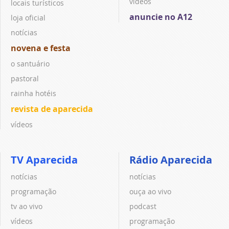
vídeos
locais turísticos
anuncie no A12
loja oficial
notícias
novena e festa
o santuário
pastoral
rainha hotéis
revista de aparecida
vídeos
TV Aparecida
Rádio Aparecida
notícias
notícias
programação
ouça ao vivo
tv ao vivo
podcast
vídeos
programação