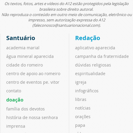
Os textos, fotos, artes e vídeos do A12 estão protegidos pela legislação
brasileira sobre direito autoral.
Não reproduza o conteúdo em outro meio de comunicação, eletrônico ou
impresso, sem autorização expressa do A12
(faleconosco@santuarionacional.com).
Santuário
Redação
academia marial
aplicativo aparecida
água mineral aparecida
campanha da fraternidade
cidade do romeiro
dúvidas religiosas
centro de apoio ao romeiro
espiritualidade
centro de eventos pe. vitor
igreja
contato
infográficos
doação
libras
notícias
família dos devotos
orações
história de nossa senhora
papa
imprensa