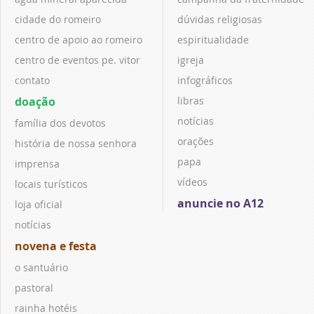
cidade do romeiro
dúvidas religiosas
centro de apoio ao romeiro
espiritualidade
centro de eventos pe. vitor
igreja
contato
infográficos
doação
libras
notícias
família dos devotos
orações
história de nossa senhora
papa
imprensa
vídeos
locais turísticos
anuncie no A12
loja oficial
notícias
novena e festa
o santuário
pastoral
rainha hotéis