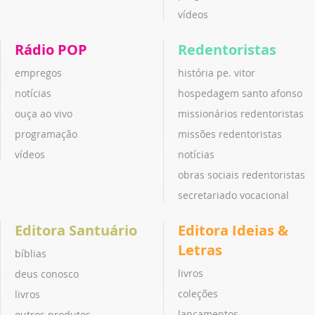
vídeos
Rádio POP
Redentoristas
empregos
história pe. vitor
notícias
hospedagem santo afonso
ouça ao vivo
missionários redentoristas
programação
missões redentoristas
vídeos
notícias
obras sociais redentoristas
secretariado vocacional
Editora Santuário
Editora Ideias &
Letras
bíblias
livros
deus conosco
coleções
livros
lançamentos
outros produtos