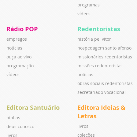
programas
vídeos
Rádio POP
Redentoristas
empregos
história pe. vitor
notícias
hospedagem santo afonso
ouça ao vivo
missionários redentoristas
programação
missões redentoristas
vídeos
notícias
obras sociais redentoristas
secretariado vocacional
Editora Santuário
Editora Ideias &
Letras
bíblias
livros
deus conosco
coleções
livros