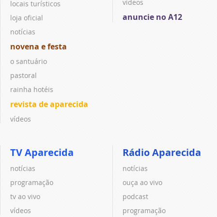
vídeos
locais turísticos
anuncie no A12
loja oficial
notícias
novena e festa
o santuário
pastoral
rainha hotéis
revista de aparecida
vídeos
TV Aparecida
Rádio Aparecida
notícias
notícias
programação
ouça ao vivo
tv ao vivo
podcast
vídeos
programação