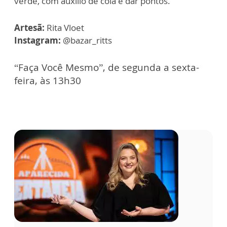
verde, com auxílio de cola e dar pontos.
Artesã:
Rita Vloet
Instagram:
@bazar_ritts
“Faça Você Mesmo”, de segunda a sexta-
feira, às 13h30