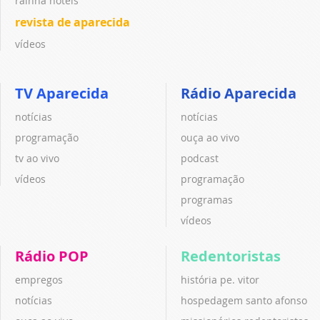
rainha hotéis
revista de aparecida
vídeos
TV Aparecida
Rádio Aparecida
notícias
notícias
programação
ouça ao vivo
tv ao vivo
podcast
vídeos
programação
programas
vídeos
Rádio POP
Redentoristas
empregos
história pe. vitor
notícias
hospedagem santo afonso