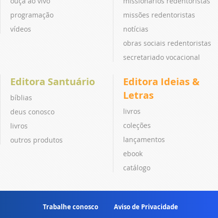
ouça ao vivo
missionários redentoristas
programação
missões redentoristas
vídeos
notícias
obras sociais redentoristas
secretariado vocacional
Editora Santuário
Editora Ideias &
Letras
bíblias
livros
deus conosco
coleções
livros
lançamentos
outros produtos
ebook
catálogo
Trabalhe conosco
Aviso de Privacidade