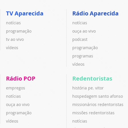
TV Aparecida
Rádio Aparecida
notícias
notícias
programação
ouça ao vivo
tv ao vivo
podcast
vídeos
programação
programas
vídeos
Rádio POP
Redentoristas
empregos
história pe. vitor
notícias
hospedagem santo afonso
ouça ao vivo
missionários redentoristas
programação
missões redentoristas
vídeos
notícias