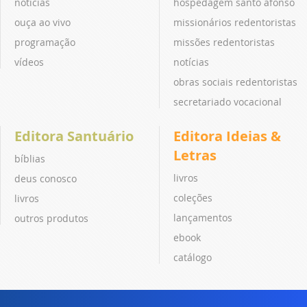
notícias
hospedagem santo afonso
ouça ao vivo
missionários redentoristas
programação
missões redentoristas
vídeos
notícias
obras sociais redentoristas
secretariado vocacional
Editora Santuário
Editora Ideias &
Letras
bíblias
livros
deus conosco
coleções
livros
lançamentos
outros produtos
ebook
catálogo