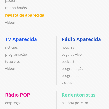
pastoral
rainha hotéis
revista de aparecida
vídeos
TV Aparecida
Rádio Aparecida
notícias
notícias
programação
ouça ao vivo
tv ao vivo
podcast
vídeos
programação
programas
vídeos
Rádio POP
Redentoristas
empregos
história pe. vitor