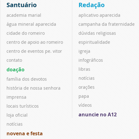
Santuário
Redação
academia marial
aplicativo aparecida
água mineral aparecida
campanha da fraternidade
cidade do romeiro
dúvidas religiosas
centro de apoio ao romeiro
espiritualidade
centro de eventos pe. vitor
igreja
contato
infográficos
doação
libras
notícias
família dos devotos
orações
história de nossa senhora
papa
imprensa
vídeos
locais turísticos
anuncie no A12
loja oficial
notícias
novena e festa