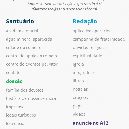
impresso, sem autorização expressa do A12
(faleconosco@santuarionacional.com).
Santuário
Redação
academia marial
aplicativo aparecida
água mineral aparecida
campanha da fraternidade
cidade do romeiro
dúvidas religiosas
centro de apoio ao romeiro
espiritualidade
centro de eventos pe. vitor
igreja
contato
infográficos
doação
libras
notícias
família dos devotos
orações
história de nossa senhora
papa
imprensa
vídeos
locais turísticos
anuncie no A12
loja oficial