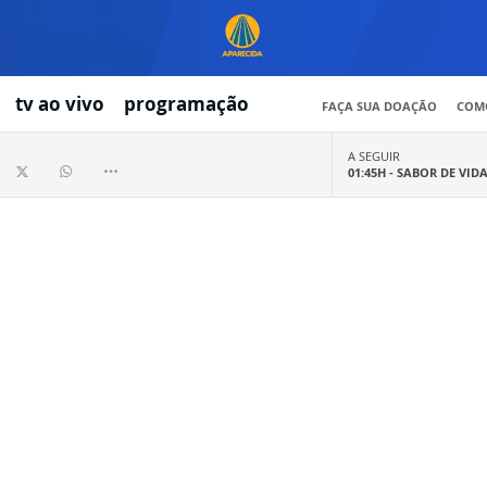
tv ao vivo
programação
FAÇA SUA DOAÇÃO
COMO
A SEGUIR
01:45H -
SABOR DE VID