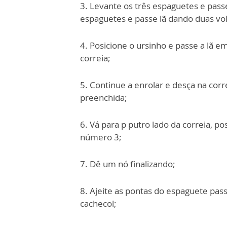
3. Levante os três espaguetes e passe
espaguetes e passe lã dando duas volt
4. Posicione o ursinho e passe a lã 
correia;
5. Continue a enrolar e desça na cor
preenchida;
6. Vá para p putro lado da correia, p
número 3;
7. Dê um nó finalizando;
8. Ajeite as pontas do espaguete pa
cachecol;