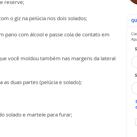
 e reserve;
om o giz na pelúcia nos dois solados;
QU
 um pano com álcool e passe cola de contato em
Cad
Ap
a que você moldou também nas margens da lateral
S
 as duas partes (pelúcia e solado);
do solado e martele para furar;