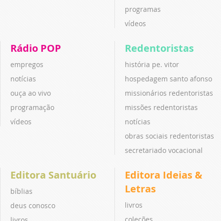
programas
vídeos
Rádio POP
Redentoristas
empregos
história pe. vitor
notícias
hospedagem santo afonso
ouça ao vivo
missionários redentoristas
programação
missões redentoristas
vídeos
notícias
obras sociais redentoristas
secretariado vocacional
Editora Santuário
Editora Ideias &
Letras
bíblias
livros
deus conosco
coleções
livros