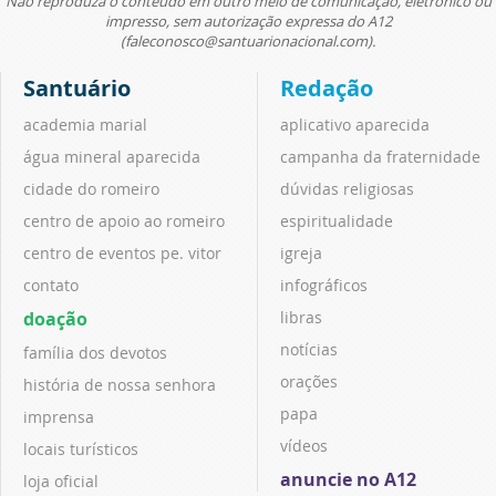
Não reproduza o conteúdo em outro meio de comunicação, eletrônico ou
impresso, sem autorização expressa do A12
(faleconosco@santuarionacional.com).
Santuário
Redação
academia marial
aplicativo aparecida
água mineral aparecida
campanha da fraternidade
cidade do romeiro
dúvidas religiosas
centro de apoio ao romeiro
espiritualidade
centro de eventos pe. vitor
igreja
contato
infográficos
doação
libras
notícias
família dos devotos
orações
história de nossa senhora
papa
imprensa
vídeos
locais turísticos
anuncie no A12
loja oficial