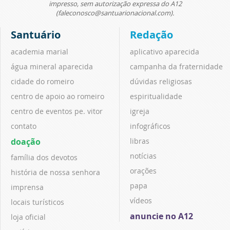
impresso, sem autorização expressa do A12
(faleconosco@santuarionacional.com).
Santuário
Redação
academia marial
aplicativo aparecida
água mineral aparecida
campanha da fraternidade
cidade do romeiro
dúvidas religiosas
centro de apoio ao romeiro
espiritualidade
centro de eventos pe. vitor
igreja
contato
infográficos
doação
libras
notícias
família dos devotos
orações
história de nossa senhora
papa
imprensa
vídeos
locais turísticos
anuncie no A12
loja oficial