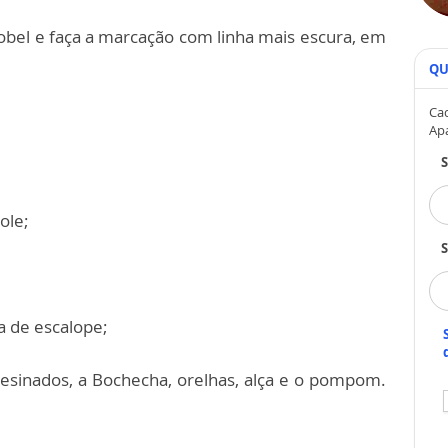
obel e faça a marcação com linha mais escura, em
QU
Cad
Ap
ole;
S
ra de escalope;
 resinados, a Bochecha, orelhas, alça e o pompom.