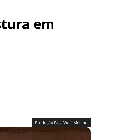
stura em
Produção Faça Você Mesmo