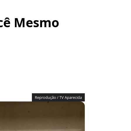
ocê Mesmo
Reprodução / TV Aparecida