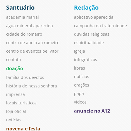
Santuário
Redação
academia marial
aplicativo aparecida
água mineral aparecida
campanha da fraternidade
cidade do romeiro
dúvidas religiosas
centro de apoio ao romeiro
espiritualidade
centro de eventos pe. vitor
igreja
contato
infográficos
doação
libras
notícias
família dos devotos
orações
história de nossa senhora
papa
imprensa
vídeos
locais turísticos
anuncie no A12
loja oficial
notícias
novena e festa