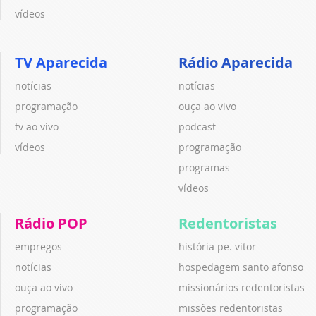
vídeos
TV Aparecida
Rádio Aparecida
notícias
notícias
programação
ouça ao vivo
tv ao vivo
podcast
vídeos
programação
programas
vídeos
Rádio POP
Redentoristas
empregos
história pe. vitor
notícias
hospedagem santo afonso
ouça ao vivo
missionários redentoristas
programação
missões redentoristas