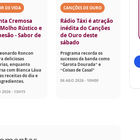
R DE VIDA
CANÇÕES DE OURO
nta Cremosa
Rádio Táxi é atração
Molho Rústico e
inédita do Canções
esão - Sabor de
de Ouro deste
sábado
Leonardo Roncon
Programa recorda os
a deliciosas
sucessos da banda como
rias, enquanto
“Garota Dourada” e
rsa com Bianca Láua
“Coisas de Casal”
as receitas do dia e
06 AGO 2026 - 10H00
ngredientes.
 2026 - 13H15