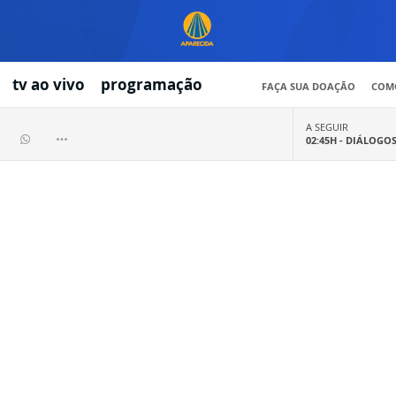
tv ao vivo
programação
FAÇA SUA DOAÇÃO
COMO
A SEGUIR
02:45H -
DIÁLOGO