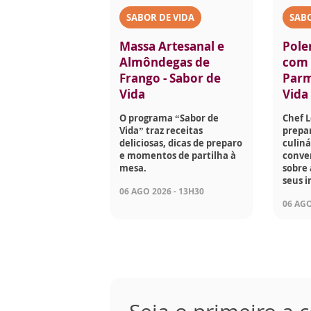
SABOR DE VIDA
SABO
Massa Artesanal e
Pole
Almôndegas de
com 
Frango - Sabor de
Parm
Vida
Vida
O programa “Sabor de
Chef 
Vida” traz receitas
prepar
deliciosas, dicas de preparo
culiná
e momentos de partilha à
conve
mesa.
sobre 
seus i
06 AGO 2026 - 13H30
06 AGO