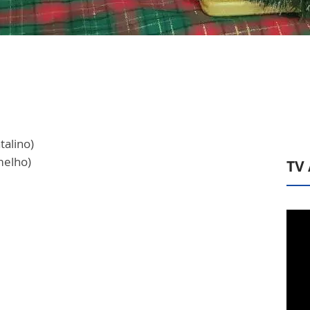
talino)
melho)
TV