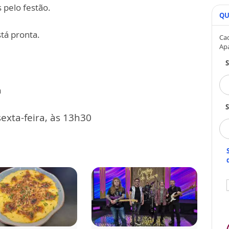
 pelo festão.
QU
stá pronta.
Cad
Ap
a
S
exta-feira, às 13h30