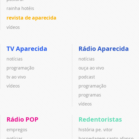
rainha hotéis
revista de aparecida
vídeos
TV Aparecida
Rádio Aparecida
notícias
notícias
programação
ouça ao vivo
tv ao vivo
podcast
vídeos
programação
programas
vídeos
Rádio POP
Redentoristas
empregos
história pe. vitor
notícias
hospedagem santo afonso