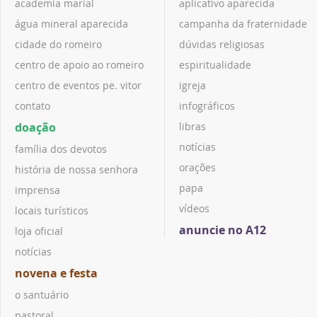
academia marial
aplicativo aparecida
água mineral aparecida
campanha da fraternidade
cidade do romeiro
dúvidas religiosas
centro de apoio ao romeiro
espiritualidade
centro de eventos pe. vitor
igreja
contato
infográficos
doação
libras
notícias
família dos devotos
orações
história de nossa senhora
papa
imprensa
vídeos
locais turísticos
anuncie no A12
loja oficial
notícias
novena e festa
o santuário
pastoral