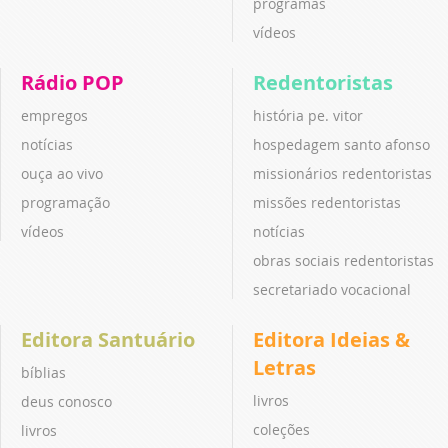
programas
vídeos
Rádio POP
Redentoristas
empregos
história pe. vitor
notícias
hospedagem santo afonso
ouça ao vivo
missionários redentoristas
programação
missões redentoristas
vídeos
notícias
obras sociais redentoristas
secretariado vocacional
Editora Santuário
Editora Ideias &
Letras
bíblias
livros
deus conosco
coleções
livros