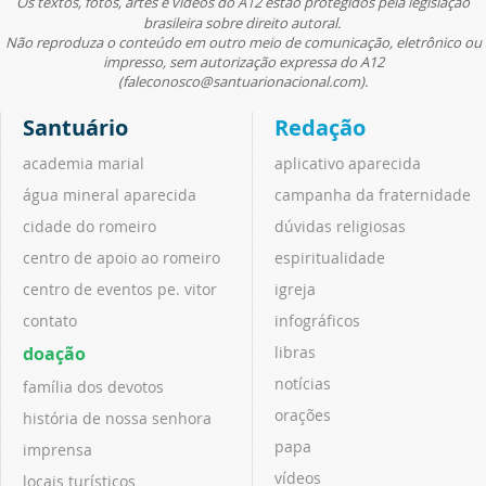
Os textos, fotos, artes e vídeos do A12 estão protegidos pela legislação
brasileira sobre direito autoral.
Não reproduza o conteúdo em outro meio de comunicação, eletrônico ou
impresso, sem autorização expressa do A12
(faleconosco@santuarionacional.com).
Santuário
Redação
academia marial
aplicativo aparecida
água mineral aparecida
campanha da fraternidade
cidade do romeiro
dúvidas religiosas
centro de apoio ao romeiro
espiritualidade
centro de eventos pe. vitor
igreja
contato
infográficos
doação
libras
notícias
família dos devotos
orações
história de nossa senhora
papa
imprensa
vídeos
locais turísticos