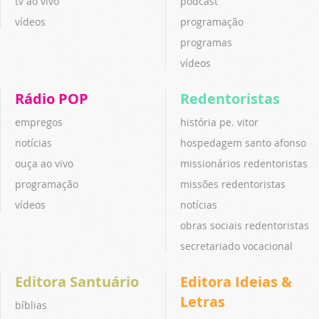
tv ao vivo
podcast
vídeos
programação
programas
vídeos
Rádio POP
Redentoristas
empregos
história pe. vitor
notícias
hospedagem santo afonso
ouça ao vivo
missionários redentoristas
programação
missões redentoristas
vídeos
notícias
obras sociais redentoristas
secretariado vocacional
Editora Santuário
Editora Ideias &
Letras
bíblias