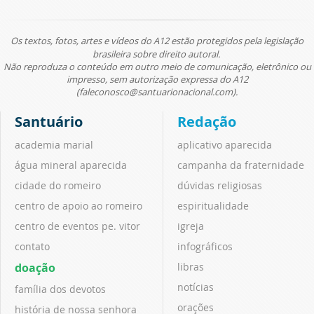
Os textos, fotos, artes e vídeos do A12 estão protegidos pela legislação
brasileira sobre direito autoral.
Não reproduza o conteúdo em outro meio de comunicação, eletrônico ou
impresso, sem autorização expressa do A12
(faleconosco@santuarionacional.com).
Santuário
Redação
academia marial
aplicativo aparecida
água mineral aparecida
campanha da fraternidade
cidade do romeiro
dúvidas religiosas
centro de apoio ao romeiro
espiritualidade
centro de eventos pe. vitor
igreja
contato
infográficos
doação
libras
notícias
família dos devotos
orações
história de nossa senhora